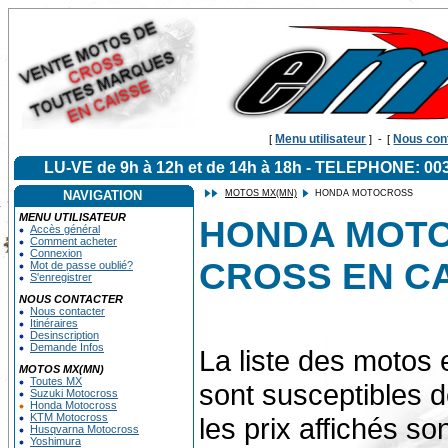
Menu utilisateur
Nous con
[
]
-
[
LU-VE de 9h à 12h et de 14h à 18h - TELEPHONE: 
NAVIGATION
MOTOS MX(MN)
HONDA MOTOCROSS
MENU UTILISATEUR
HONDA MOTO
Accès général
Comment acheter
Connexion
CROSS EN C
Mot de passe oublié?
S'enregistrer
NOUS CONTACTER
Nous contacter
Itinéraires
Desinscription
Demande Infos
La liste des motos 
MOTOS MX(MN)
Toutes MX
sont susceptibles d
Suzuki Motocross
Honda Motocross
KTM Motocross
les prix affichés s
Husqvarna Motocross
Yoshimura