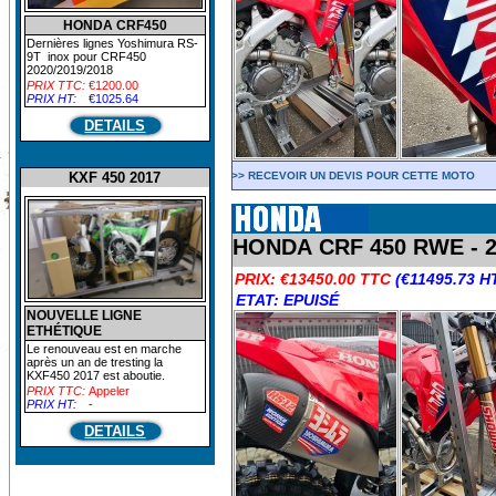
HONDA CRF450
Dernières lignes Yoshimura RS-
9T inox pour CRF450
2020/2019/2018
PRIX TTC:
€1200.00
PRIX HT:
€1025.64
DETAILS
KXF 450 2017
>> RECEVOIR UN DEVIS POUR CETTE MOTO
HONDA CRF 450 RWE - 
PRIX:
€13450.00 TTC
(€11495.73 H
ETAT: EPUISÉ
NOUVELLE LIGNE
ETHÉTIQUE
Le renouveau est en marche
après un an de tresting la
KXF450 2017 est aboutie.
PRIX TTC:
Appeler
PRIX HT:
-
DETAILS