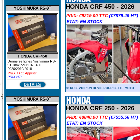
HONDA CRF 450 - 2026
YOSHIMURA RS-9T
PRIX:
€9219.00 TTC
(€7879.49 HT)
ETAT: EN STOCK
HONDA CRF450
Dernières lignes Yoshimura RS-
9T inox pour CRF450
2020/2019/2018
PRIX TTC:
Appeler
PRIX HT:
-
DETAILS
>> RECEVOIR UN DEVIS POUR CETTE MOTO
YOSHIMURA RS-9T
HONDA CRF 250 - 2026
PRIX:
€8840.00 TTC
(€7555.56 HT)
ETAT: EN STOCK