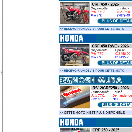
CRF 450 - 2026
Disponibilité:
En stock
Prix TTC:
€9219.00
Prix HT:
€7879.49
PLUS DE DETAI
>> RECEVOIR UN DEVIS POUR CETTE MOTO
CRF 450 RWE - 2026
Disponibilité:
Epuisé
Prix TTC:
€13450.00
Prix HT:
€11495.73
PLUS DE DETAI
>> RECEVOIR UN DEVIS POUR CETTE MOTO
RS12/CRF250 - 2026
Disponibilité:
Epuisé
Prix TTC:
Demander de
Prix HT:
N/D
PLUS DE DETAI
>> CETTE MOTO N'EST PLUS DISPONIBLE
CRF 250 - 2025