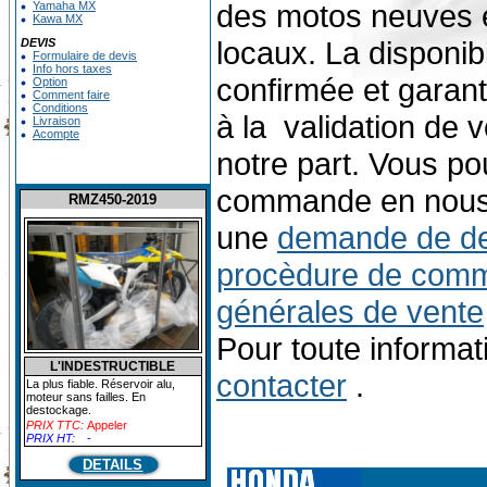
des motos neuves 
Yamaha MX
Kawa MX
locaux. La disponib
DEVIS
Formulaire de devis
Info hors taxes
confirmée et garant
Option
Comment faire
Conditions
à la validation de
Livraison
Acompte
notre part. Vous p
commande en nous 
RMZ450-2019
une
demande de de
procèdure de com
générales de vente
Pour toute informat
L'INDESTRUCTIBLE
contacter
.
La plus fiable. Réservoir alu,
moteur sans failles. En
destockage.
PRIX TTC:
Appeler
PRIX HT:
-
DETAILS