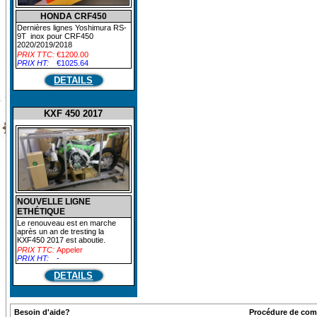
HONDA CRF450
Dernières lignes Yoshimura RS-
9T inox pour CRF450
2020/2019/2018
PRIX TTC:
€1200.00
PRIX HT:
€1025.64
DETAILS
KXF 450 2017
NOUVELLE LIGNE
ETHÉTIQUE
Le renouveau est en marche
après un an de tresting la
KXF450 2017 est aboutie.
PRIX TTC:
Appeler
PRIX HT:
-
DETAILS
Besoin d'aide?
Procédure de co