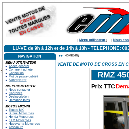
Menu utilisateur
Nous con
[
]
-
[
LU-VE de 9h à 12h et de 14h à 18h - TELEPHONE: 
NAVIGATION
HOME(MN)
MENU UTILISATEUR
VENTE DE MOTO DE CROSS EN C
Accès général
Comment acheter
RMZ 45
Connexion
Mot de passe oublié?
S'enregistrer
Prix TTC
Dema
NOUS CONTACTER
Nous contacter
Itinéraires
Desinscription
Demande Infos
MOTOS MX(MN)
Toutes MX
Suzuki Motocross
Honda Motocross
KTM Motocross
Husqvarna Motocross
Yoshimura