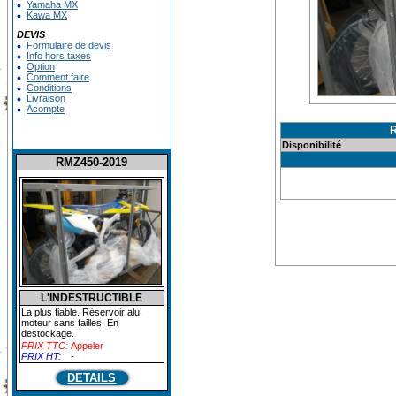
Yamaha MX
Kawa MX
DEVIS
Formulaire de devis
Info hors taxes
Option
Comment faire
Conditions
Livraison
Acompte
Disponibilité
RMZ450-2019
L'INDESTRUCTIBLE
La plus fiable. Réservoir alu,
moteur sans failles. En
destockage.
PRIX TTC:
Appeler
PRIX HT:
-
DETAILS